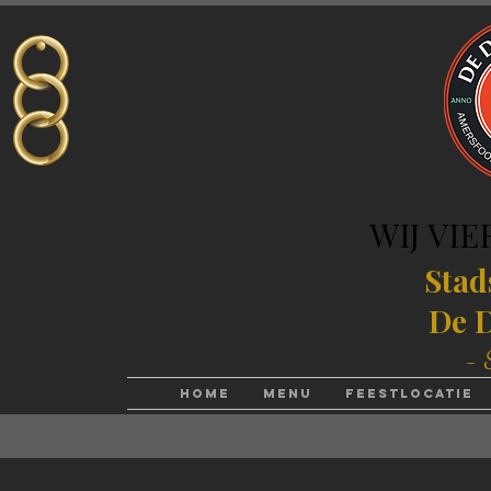
WIJ VIE
WIJ VIE
Stad
De D
- 
Home
Menu
Feestlocatie