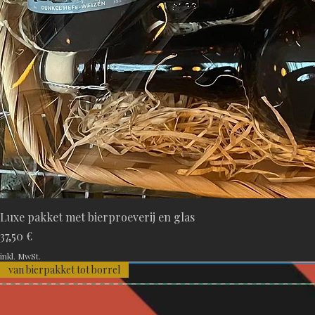
Luxe pakket met bierproeverij en glas
Preis
37,50 €
inkl. MwSt.
van bierpakket tot borrel