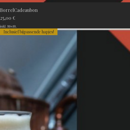
BorrelCadeaubon
Preis
25,00 €
inkl. MwSt.
Inclusief bijpassende hapjes!