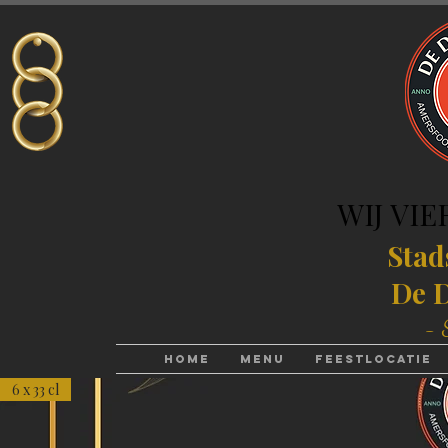
WIJ VIE
WIJ VIE
Stad
De D
- 
Home
Menu
Feestlocatie
6 x 33 cl