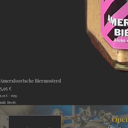
Amersfoortsche Biermosterd
Preis
5,95 €
5,95 €
/
165g
5
inkl. MwSt.
,
9
5
Open
€
p