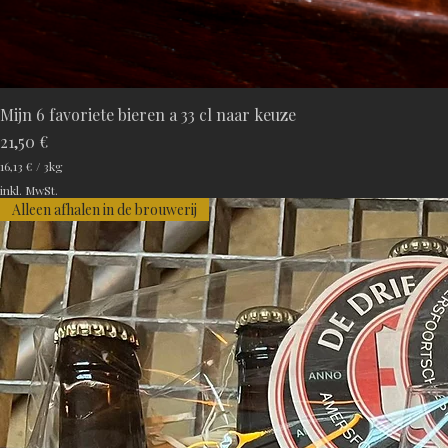
Mijn 6 favoriete bieren a 33 cl naar keuze
Preis
21,50 €
16,13 €
/
3kg
1
inkl. MwSt.
6
Alleen afhalen in de brouwerij
,
1
3
€
p
r
o
3
K
i
l
o
g
r