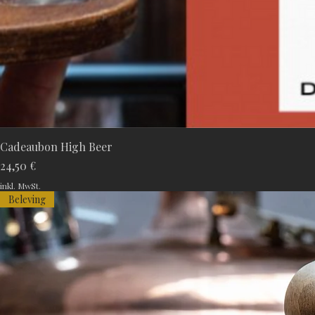
Cadeaubon High Beer
Preis
24,50 €
inkl. MwSt.
Beleving