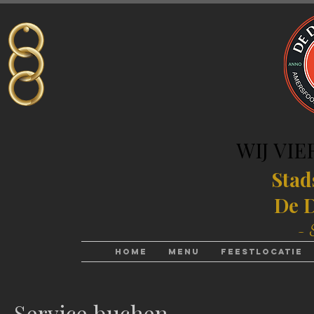
WIJ VIE
WIJ VIE
Stad
De D
- 
Home
Menu
Feestlocatie
Service buchen