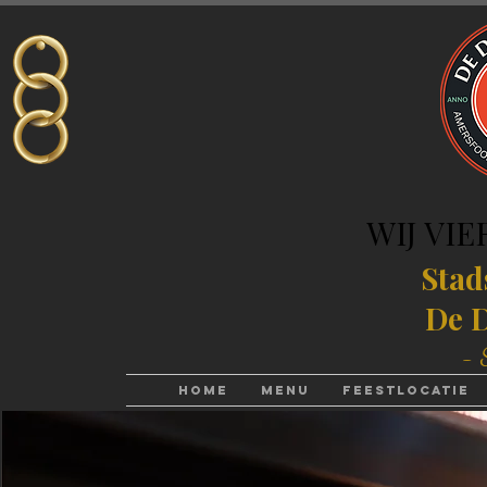
WIJ VIE
WIJ VIE
Stad
De D
- 
Home
Menu
Feestlocatie