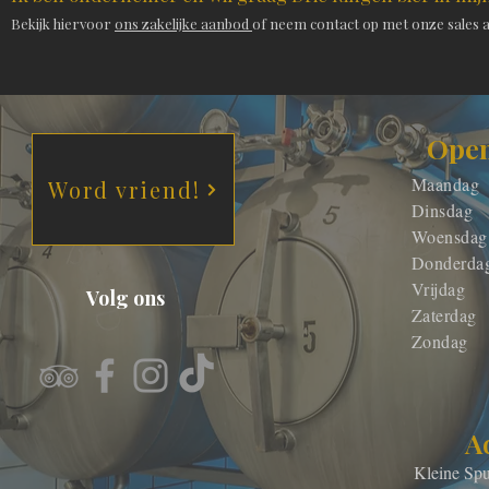
Bekijk hiervoor
ons zakelijke aanbod
of neem contact op met onze sales a
Open
Maandag
Word vriend!
Dinsdag
Woensdag
Donderda
Vrijdag
Volg ons
Zaterdag
Zondag
A
Kleine S