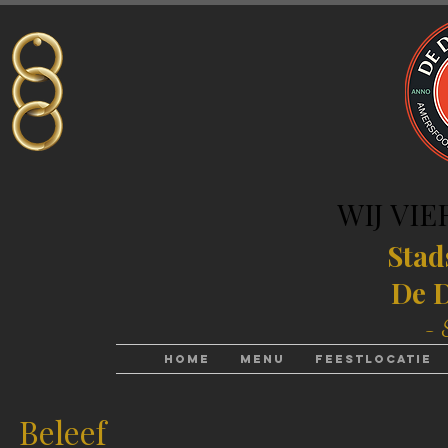
WIJ VIE
WIJ VIE
Stad
De D
- 
Home
Menu
Feestlocatie
Beleef