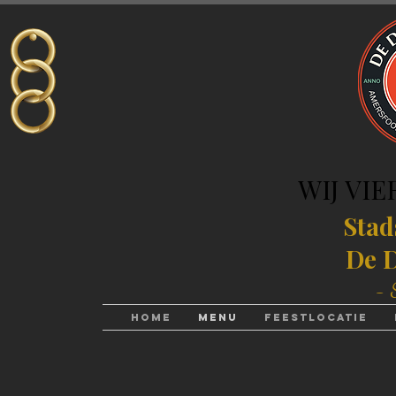
WIJ VIE
WIJ VIE
Stad
De D
- 
Home
Menu
Feestlocatie