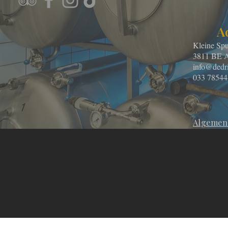
A
Kleine S
3811 BE A
info@dedr
033 78544
Algemene