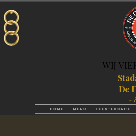
WIJ VIE
WIJ VIE
Stad
De D
- 
Home
Menu
Feestlocatie