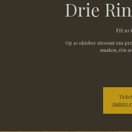
Drie Rin
Fri 10
Op 10 oktober stroomt ons proe
smaken, één avo
Ticket
Andere e