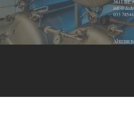
3811 BE A
info@dedr
033 78544
Algemene