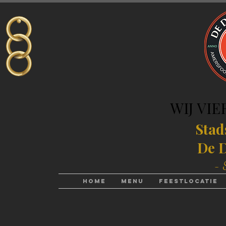
WIJ VIE
WIJ VIE
Stad
De D
- 
Home
Menu
Feestlocatie