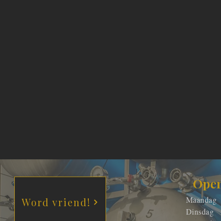
Open
Maandag
Word vriend!
Dinsdag