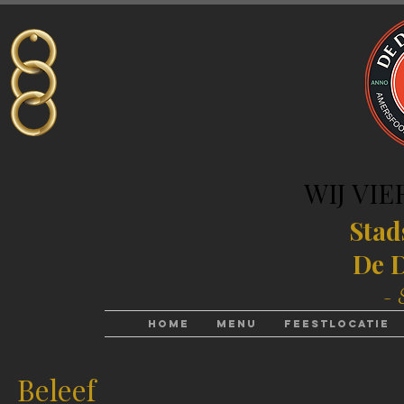
WIJ VIE
WIJ VIE
Stad
De D
- 
Home
Menu
Feestlocatie
Beleef