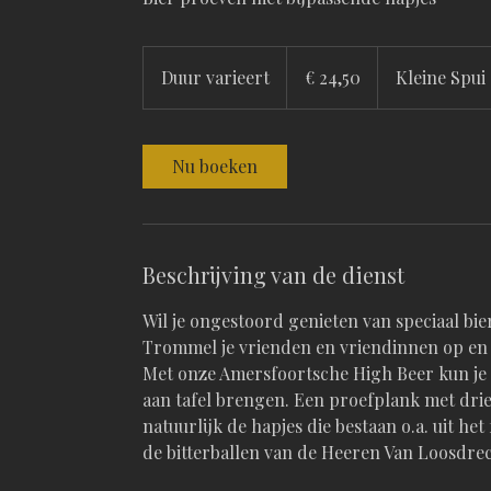
24,50
euro
Duur varieert
D
€ 24,50
Kleine Spui
u
u
r
Nu boeken
v
a
r
i
Beschrijving van de dienst
e
e
Wil je ongestoord genieten van speciaal bie
r
Trommel je vrienden en vriendinnen op en r
t
Met onze Amersfoortsche High Beer kun je i
aan tafel brengen. Een proefplank met dri
natuurlijk de hapjes die bestaan o.a. uit h
de bitterballen van de Heeren Van Loosdre