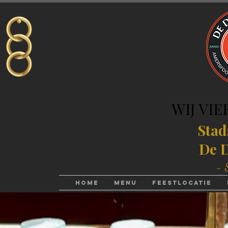
WIJ VIE
WIJ VIE
Stad
De D
- 
Home
Menu
Feestlocatie